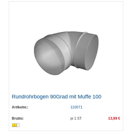
Rundrohrbogen 90Grad mit Muffe 100
Artikelnr.:
110071
Brutto:
je
1
ST
13,99 €