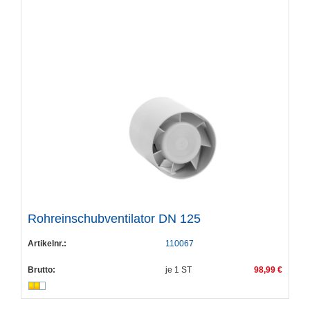
Rohreinschubventilator DN 125
Artikelnr.:
110067
Brutto:
je
1
ST
98,99 €