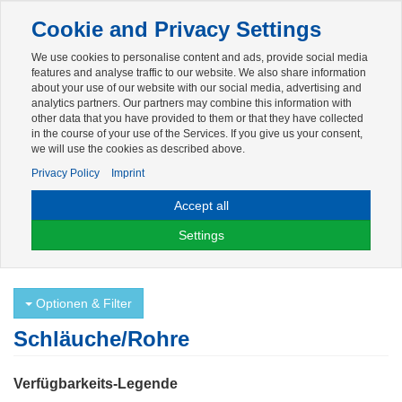
Toggle
Cookie and Privacy Settings
navigation
We use cookies to personalise content and ads, provide social media
Zur mobilen Kompaktversion (Login erforderlich)
features and analyse traffic to our website. We also share information
about your use of our website with our social media, advertising and
analytics partners. Our partners may combine this information with
other data that you have provided to them or that they have collected
in the course of your use of the Services. If you give us your consent,
we will use the cookies as described above.
Privacy Policy
Imprint
Für weitere Artikelinformationen melden Sie sich bitte am System an.
Zur Anmeldung
.
Accept all
Bestellungen für Privatkunden erfolgen ausschließlich per E-Mail an:
Settings
webshop@luechau.de
.
Optionen & Filter
Schläuche/Rohre
Verfügbarkeits-Legende