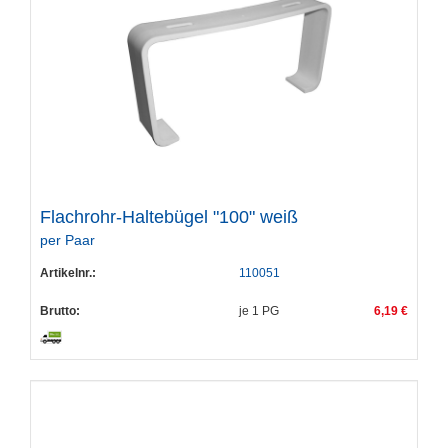
Flachrohr-Haltebügel "100" weiß
per Paar
Artikelnr.:
110051
Brutto:
je
1
PG
6,19 €