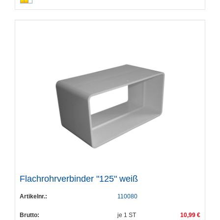
Flachrohrverbinder "125" weiß
Artikelnr.:
110080
Brutto:
je
1
ST
10,99 €