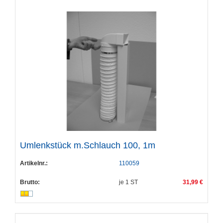
Umlenkstück m.Schlauch 100, 1m
Artikelnr.:
110059
Brutto:
je
1
ST
31,99 €