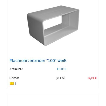
Flachrohrverbinder "100" weiß
Artikelnr.:
110052
Brutto:
je
1
ST
6,19 €