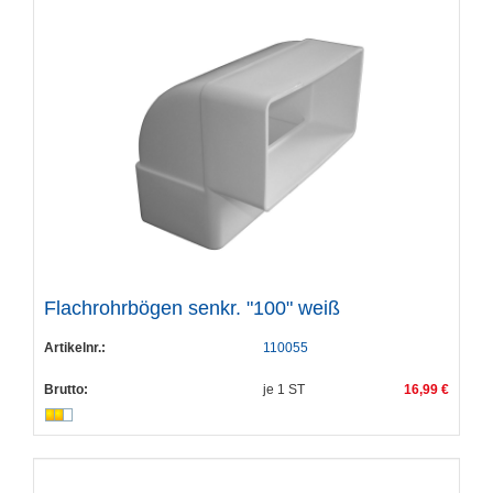
Flachrohrbögen senkr. "100" weiß
Artikelnr.:
110055
Brutto:
je
1
ST
16,99 €