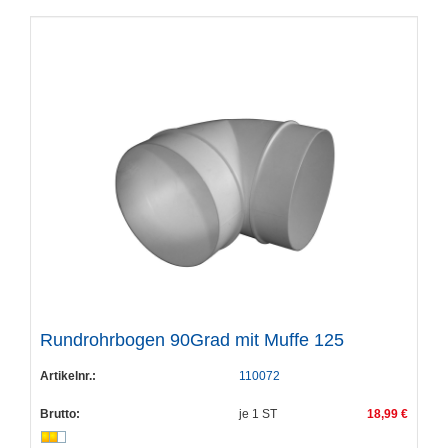
Rundrohrbogen 90Grad mit Muffe 125
Artikelnr.:
110072
Brutto:
je
1
ST
18,99 €