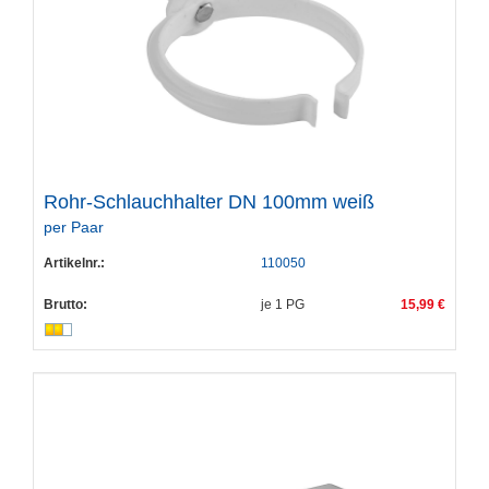
Rohr-Schlauchhalter DN 100mm weiß
per Paar
Artikelnr.:
110050
Brutto:
je
1
PG
15,99 €