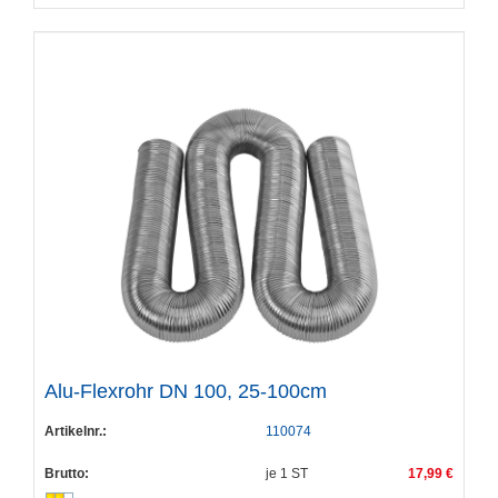
Alu-Flexrohr DN 100, 25-100cm
Artikelnr.:
110074
Brutto:
je
1
ST
17,99 €