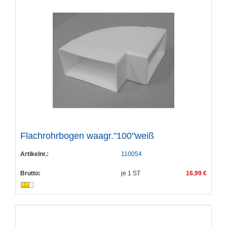
Flachrohrbogen waagr."100"weiß
Artikelnr.:
110054
Brutto:
je
1
ST
16,99 €