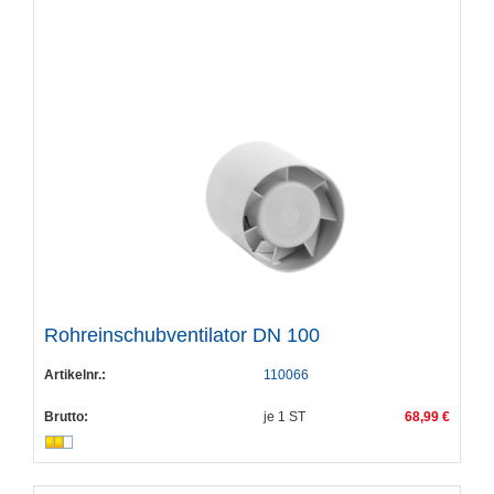
Rohreinschubventilator DN 100
Artikelnr.:
110066
Brutto:
je
1
ST
68,99 €