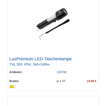
LuxPremium LED-Taschenlampe
THL 300, IP54, 360+240lm
Artikelnr.:
126796
Brutto:
je
1
ST
19,99 €