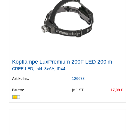
Kopflampe LuxPremium 200F LED 200lm
CREE-LED, inkl. 3xAA, IP44
Artikelnr.:
126673
Brutto:
je
1
ST
17,99 €