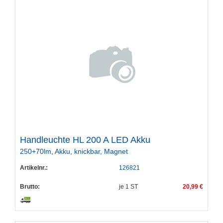
Handleuchte HL 200 A LED Akku
250+70lm, Akku, knickbar, Magnet
Artikelnr.:
126821
Brutto:
je
1
ST
20,99 €