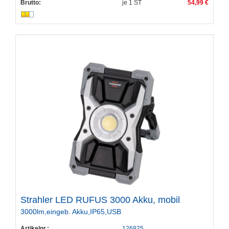
Brutto:
je
1
ST
54,99 €
Strahler LED RUFUS 3000 Akku, mobil
3000lm,eingeb. Akku,IP65,USB
Artikelnr.:
126825