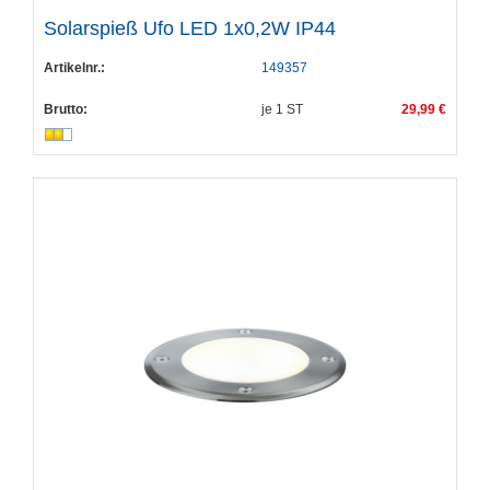
Solarspieß Ufo LED 1x0,2W IP44
Artikelnr.:
149357
Brutto:
je
1
ST
29,99 €