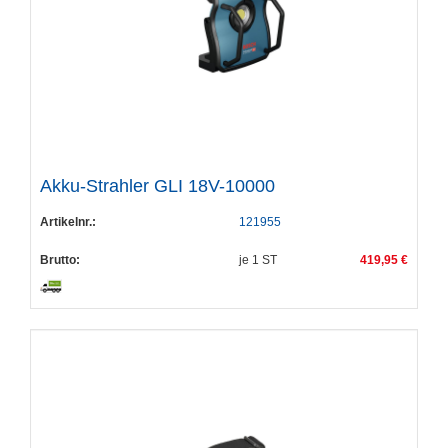
Akku-Strahler GLI 18V-10000
Artikelnr.:
121955
Brutto:
je
1
ST
419,95 €