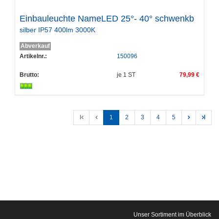
Einbauleuchte NameLED 25°- 40° schwenkb
silber IP57 400lm 3000K
Abverkauf
Artikelnr.:
150096
Brutto:
je
1
ST
79,99 €
l
1
2
3
4
5
l
Unser Sortiment im Überblick