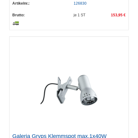
Artikelnr.:
126830
Brutto:
je
1
ST
153,95 €
Galeria Gryps Klemmspot max.1x40W