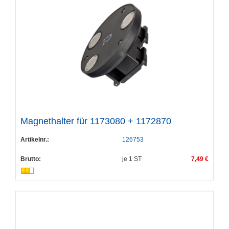
Magnethalter für 1173080 + 1172870
Artikelnr.:
126753
Brutto:
je
1
ST
7,49 €