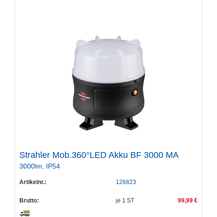
Strahler Mob.360°LED Akku BF 3000 MA
3000lm, IP54
Artikelnr.:
126823
Brutto:
je
1
ST
99,99 €