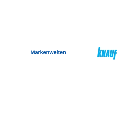
Markenwelten
Sortiment
Bestelltabelle
Bad & Sanitär
Schüttgüter
Dach & Fassade
Dämmstoffe
Dämmstoffe
Hochbau
Elektro & Leuchten
Trockenbau
Farben & Tapeten
Tiefbau
Fenster & Türen
Holzbaustoffe
Fliesen & Kleber & Schienen
Fliesenbauchemie
Garten & Freizeit
Garten- & Landschaftsbau
Hauhaltsware