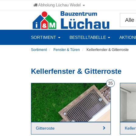
Abholung Lüchau Wedel
Alle
SORTIMENT
BESTELLTABELLE
AKTION
Sortiment
Fenster & Türen
Kellerfenster & Gitterroste
Kellerfenster & Gitterroste
35
Gitteroste
Keller