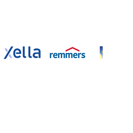
n
Kontakt
Lüchau Bauzentrum GmbH
Rissener Straße 142
22880 Wedel
Telefon:
04103 / 8009-0
E-Mail:
info@luechau.de
Standorte
Unternehmen der Lüchau Gruppe: