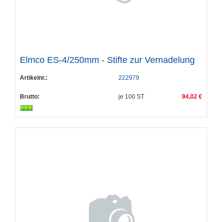
Elmco ES-4/250mm - Stifte zur Vernadelung
Artikelnr.:
222979
Brutto:
je
100
ST
94,02 €