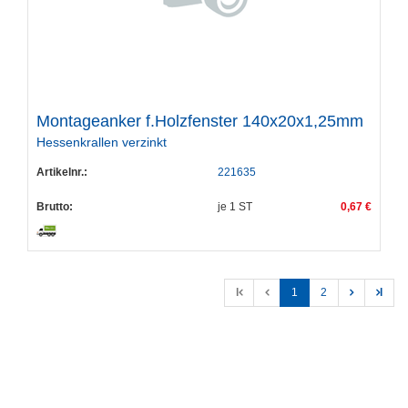
Montageanker f.Holzfenster 140x20x1,25mm
Hessenkrallen verzinkt
Artikelnr.:
221635
Brutto:
je
1
ST
0,67 €
l
1
2
l