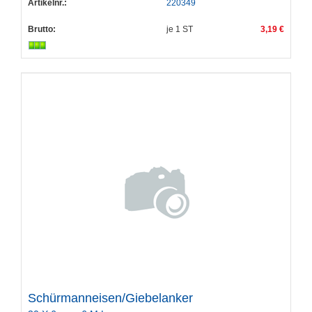
Artikelnr.:
220349
Brutto:
je
1
ST
3,19 €
Schürmanneisen/Giebelanker