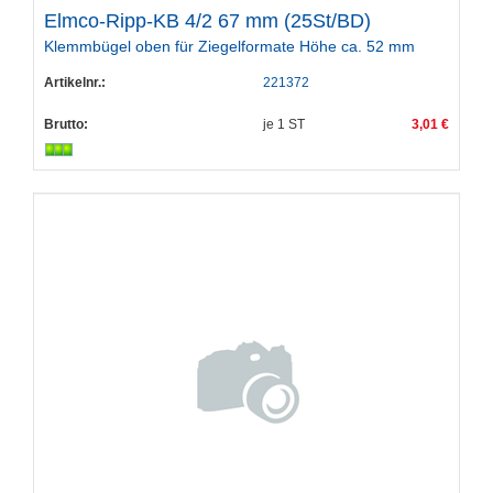
Elmco-Ripp-KB 4/2 67 mm (25St/BD)
Klemmbügel oben für Ziegelformate Höhe ca. 52 mm
Artikelnr.:
221372
Brutto:
je
1
ST
3,01 €