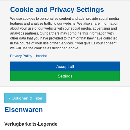
Toggle
Cookie and Privacy Settings
navigation
We use cookies to personalise content and ads, provide social media
Zur mobilen Kompaktversion (Login erforderlich)
features and analyse traffic to our website. We also share information
about your use of our website with our social media, advertising and
analytics partners. Our partners may combine this information with
other data that you have provided to them or that they have collected
in the course of your use of the Services. If you give us your consent,
we will use the cookies as described above.
Privacy Policy
Imprint
Für weitere Artikelinformationen melden Sie sich bitte am System an.
Zur Anmeldung
.
Accept all
Bestellungen für Privatkunden erfolgen ausschließlich per E-Mail an:
Settings
webshop@luechau.de
.
Optionen & Filter
Eisenwaren
Verfügbarkeits-Legende