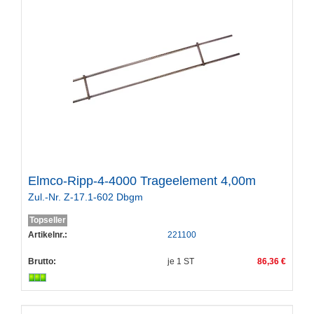
Elmco-Ripp-4-4000 Trageelement 4,00m
Zul.-Nr. Z-17.1-602 Dbgm
Topseller
Artikelnr.:
221100
Brutto:
je
1
ST
86,36 €