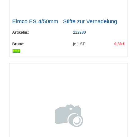
Elmco ES-4/50mm - Stifte zur Vernadelung
Artikelnr.:
222980
Brutto:
je
1
ST
0,38 €