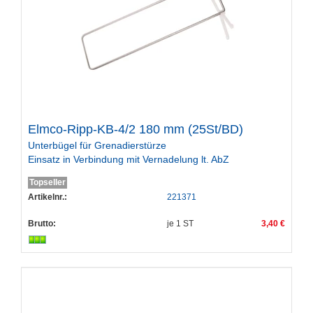
Elmco-Ripp-KB-4/2 180 mm (25St/BD)
Unterbügel für Grenadierstürze
Einsatz in Verbindung mit Vernadelung lt. AbZ
Topseller
Artikelnr.:
221371
Brutto:
je
1
ST
3,40 €