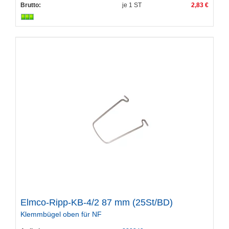
Brutto:
je
1
ST
2,83 €
Elmco-Ripp-KB-4/2 87 mm (25St/BD)
Klemmbügel oben für NF