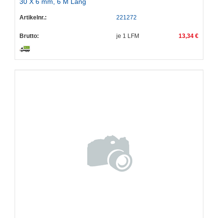
30 X 6 mm, 6 M Lang
Artikelnr.:
221272
Brutto:
je
1
LFM
13,34 €