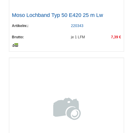
Moso Lochband Typ 50 E420 25 m Lw
Artikelnr.:
220343
Brutto:
je
1
LFM
7,39 €