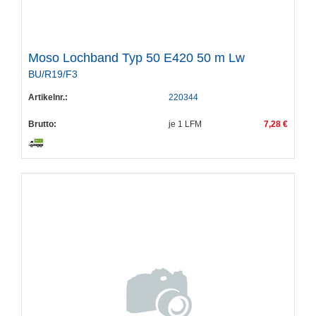
Moso Lochband Typ 50 E420 50 m Lw
BU/R19/F3
Artikelnr.:
220344
Brutto:
je
1
LFM
7,28 €