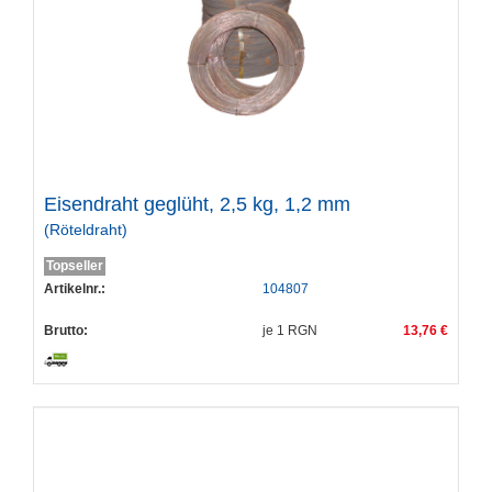
Eisendraht geglüht, 2,5 kg, 1,2 mm
(Röteldraht)
Topseller
Artikelnr.:
104807
Brutto:
je
1
RGN
13,76 €