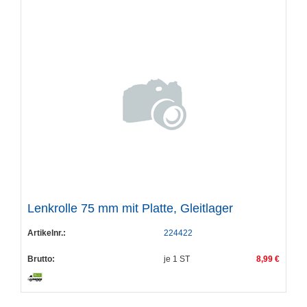
Lenkrolle 75 mm mit Platte, Gleitlager
Artikelnr.:
224422
Brutto:
je
1
ST
8,99 €