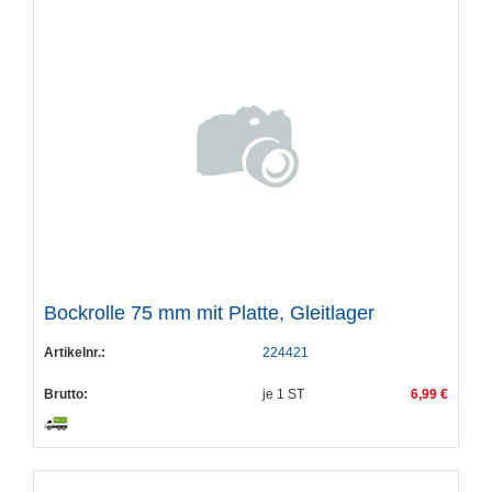
Bockrolle 75 mm mit Platte, Gleitlager
Artikelnr.:
224421
Brutto:
je
1
ST
6,99 €